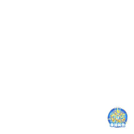
涵盖 LOL、CS:GO、DOTA2 等热门电竞赛事，提供高帧率
直播与赛事专题页，满足不同电竞观众需求。
内容专区
除赛事直播外，还提供赛后采访、球星特辑、战术分析等
多元内容，打造沉浸式体育服务平台。