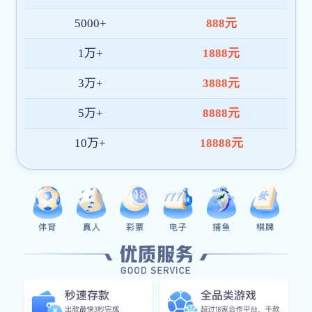
02. 服务升级
随着MK体育(中国)官方网站-登录入口需求增
长，平台陆续上线直播回放、数据分析、比分
预测等功能，同时支持APP与网页双端操作，
带来更快更稳的观赛体验。
03. 国际拓展
目前MK体育官网登录已在东南亚、欧美等区
域建立本地化团队，推动技术与服务全球落
地，打造具有国际竞争力的赛事平台品牌。