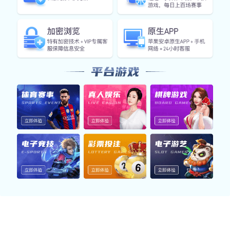
多样赛事服务
覆盖五大热门体育领域，MK体育官网登录 为您提供一站式
观赛与数据支持服务
体育赛事