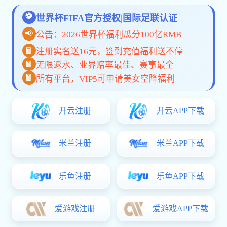
手机App
网页版
科斯塔库塔：避免与小图拉姆
交锋让我松了一口气他的速度
对对手构成威胁
2026-06-07 22:06
43 次阅读
首页
/
体育报道