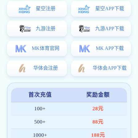
在现代足球比赛中，球员的速度和灵活性往往成为决
定胜负的关键因素。科斯塔库塔在谈及小图拉姆时表
示，避免与其直接交锋让他松了一口气，因为小图拉
姆的速度对任何对手来说都是一种威胁。这一观点不
仅反映了科斯塔库塔对比赛局势的深刻理解，也揭示
了现代足球中速度的重要性。本文将从四个方面详细
探讨科斯塔库塔关于小图拉姆的言论，包括小图拉姆
的速度特点、科斯塔库塔个人经验、对足球战术的影
响以及如何应对快速球员等内容，以期为读者提供更
全面的视角。